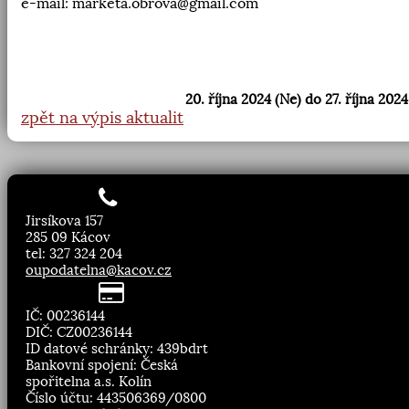
e-mail: marketa.obrova@gmail.com
20. října 2024 (Ne) do 27. října 2024
zpět na výpis aktualit
Jirsíkova 157
285 09 Kácov
tel: 327 324 204
oupodatelna@kacov.cz
IČ: 00236144
DIČ: CZ00236144
ID datové schránky: 439bdrt
Bankovní spojení: Česká
spořitelna a.s. Kolín
Číslo účtu: 443506369/0800