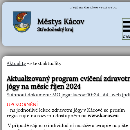
přejít na klasickou verzi webu
Městys Kácov
Středočeský kraj
me
Aktuality
-> text aktuality
Aktualizovaný program cvičení zdravotn
jógy na měsíc říjen 2024
Stáhnout dokument: MO joga-kacov-10-24_A4_web (pdf
UPOZORNĚNÍ
- na jednotlivé lekce zdravotní jógy v Kácově se prosím
registrujte na rozvrhu dostupném na
www.kacov.eu
V případě zájmu o individuální masáže a terapie napište