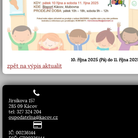
10. října 2025 (Pá) do 11. října 202
zpět na výpis aktualit
Jirsíkova 157
285 09 Kácov
tel: 327 324 204
oupodatelna@kacov.cz
IČ: 00236144