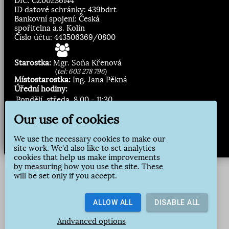
DIČ: CZ00236144
ID datové schránky: 439bdrt
Bankovní spojení: Česká
spořitelna a.s. Kolín
Číslo účtu: 443506369/0800
Starostka:
Mgr. Soňa Křenová
(
tel: 603 278 796
)
Místostarostka:
Ing. Jana Pěkná
Úřední hodiny:
Pondělí, středa
8.00 - 11:30
13:00 - 16:30
Our use of cookies
Zasílání novinek:
We use the necessary cookies to make our
site work. We'd also like to set analytics
Přihlásit odběr
cookies that help us make improvements
by measuring how you use the site. These
will be set only if you accept.
ALLOW ALL
DISABLE ALL
Andvanced options