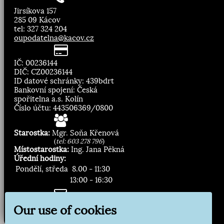
Jirsíkova 157
285 09 Kácov
tel: 327 324 204
oupodatelna@kacov.cz
IČ: 00236144
DIČ: CZ00236144
ID datové schránky: 439bdrt
Bankovní spojení: Česká
spořitelna a.s. Kolín
Číslo účtu: 443506369/0800
Starostka:
Mgr. Soňa Křenová
(
tel: 603 278 796
)
Místostarostka:
Ing. Jana Pěkná
Úřední hodiny:
Pondělí, středa
8.00 - 11:30
13:00 - 16:30
Zasílání novinek:
Our use of cookies
Přihlásit odběr