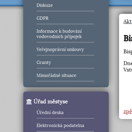
Diskuze
GDPR
Akt
Informace k budování
Bi
vodovodních přípojek
Veřejnoprávní smlouvy
Bis
Granty
Dne
Vst
Mimořádné situace
Úřad městyse
zpě
Úřední deska
Elektronická podatelna