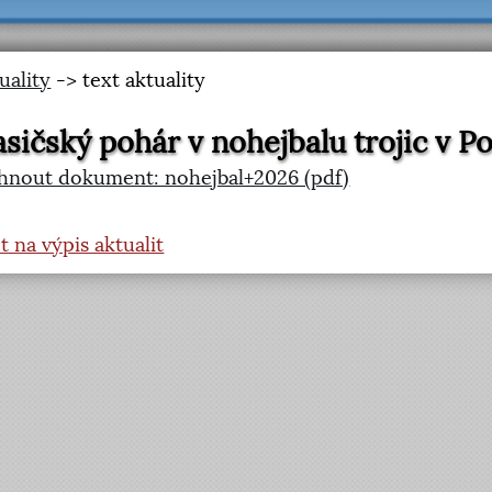
uality
-> text aktuality
sičský pohár v nohejbalu trojic v 
hnout dokument: nohejbal+2026 (pdf)
t na výpis aktualit