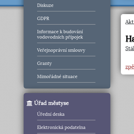
Diskuze
GDPR
Akt
Informace k budování
Ha
vodovodních přípojek
Stá
Veřejnoprávní smlouvy
Granty
zpě
Mimořádné situace
Úřad městyse
Úřední deska
Elektronická podatelna