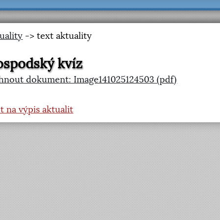
uality
-> text aktuality
spodský kvíz
hnout dokument: Image141025124503 (pdf)
t na výpis aktualit