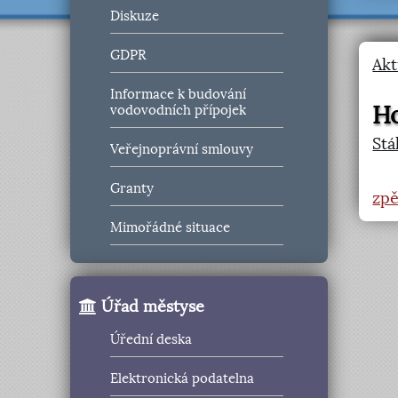
Diskuze
GDPR
Akt
Informace k budování
Ho
vodovodních přípojek
Stá
Veřejnoprávní smlouvy
Granty
zpě
Mimořádné situace
Úřad městyse
Úřední deska
Elektronická podatelna