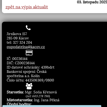
03. listopadu 2025
zpět na výpis aktualit
Jirsíkova 157
285 09 Kácov
tel: 327 324 204
oupodatelna@kacov.cz
IČ: 00236144
DIČ: CZ00236144
ID datové schránky: 439bdrt
Bankovní spojení: Česká
spořitelna a.s. Kolín
Číslo účtu: 443506369/0800
Starostka:
Mgr. Soňa Křenová
(
tel: 603 278 796
)
Místostarostka:
Ing. Jana Pěkná
Úřední hodiny: