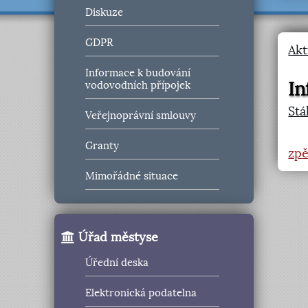
Diskuze
GDPR
Akt
Informace k budování
In
vodovodních přípojek
Stá
Veřejnoprávní smlouvy
Granty
zpě
Mimořádné situace
Úřad městyse
Úřední deska
Elektronická podatelna