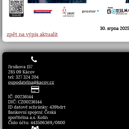
30. srpna 2025
zpět na výpis aktualit
Jirsíkova 157
285 09 Kácov
tel: 327 324 204
oupodatelna@kacov.cz
IČ: 00236144
DIČ: CZ00236144
ID datové schránky: 439bdrt
Bankovní spojení: Česká
spořitelna a.s. Kolín
Číslo účtu: 443506369/0800