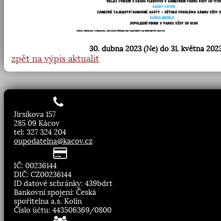
30. dubna 2023 (Ne) do 31. května 2023
zpět na výpis aktualit
Jirsíkova 157
285 09 Kácov
tel: 327 324 204
oupodatelna@kacov.cz
IČ: 00236144
DIČ: CZ00236144
ID datové schránky: 439bdrt
Bankovní spojení: Česká
spořitelna a.s. Kolín
Číslo účtu: 443506369/0800