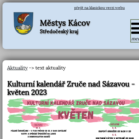
přejít na klasickou verzi webu
Městys Kácov
Středočeský kraj
me
Aktuality
-> text aktuality
Kulturní kalendář Zruče nad Sázavou -
květen 2023