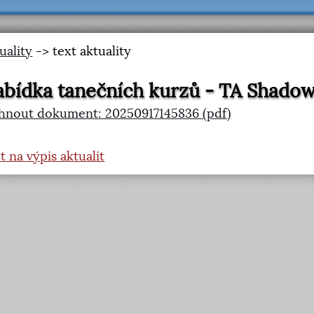
uality
-> text aktuality
bídka tanečních kurzů - TA Shado
hnout dokument: 20250917145836 (pdf)
t na výpis aktualit