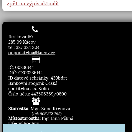
zpět na výpis aktualit
Jirsíkova 157
285 09 Kácov
tel: 327 324 204
oupodatelna@kacov.cz
IČ: 00236144
DIČ: CZ00236144
ID datové schránky: 439bdrt
Bankovní spojení: Česká
spořitelna a.s. Kolín
Číslo účtu: 443506369/0800
Starostka:
Mgr. Soňa Křenová
(
tel: 603 278 796
)
Místostarostka:
Ing. Jana Pěkná
Úřední hodiny:
Pondělí, středa
8.00 - 11:30