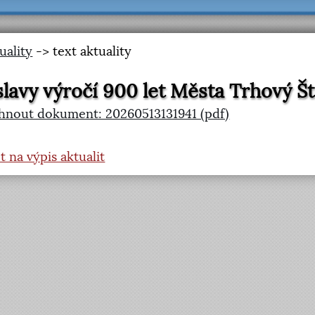
uality
-> text aktuality
lavy výročí 900 let Města Trhový Š
hnout dokument: 20260513131941 (pdf)
t na výpis aktualit