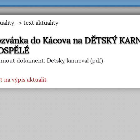
uality
-> text aktuality
ozvánka do Kácova na DĚTSKÝ KA
OSPĚLÉ
hnout dokument: Detsky karneval (pdf)
t na výpis aktualit