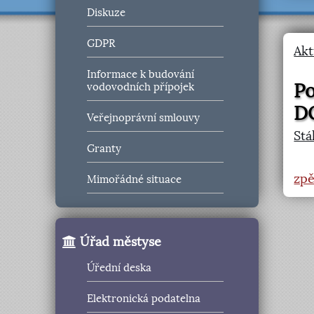
Diskuze
GDPR
Akt
Informace k budování
P
vodovodních přípojek
D
Veřejnoprávní smlouvy
Stá
Granty
zpě
Mimořádné situace
Úřad městyse
Úřední deska
Elektronická podatelna