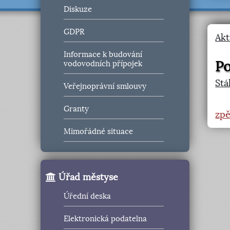
Diskuze
GDPR
Akt
Informace k budování
Po
vodovodních přípojek
Stá
Veřejnoprávní smlouvy
Granty
zpě
Mimořádné situace
Úřad městyse
Úřední deska
Elektronická podatelna