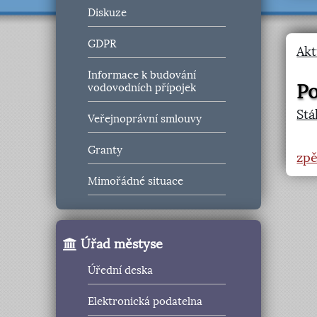
Diskuze
GDPR
Akt
Informace k budování
Po
vodovodních přípojek
St
Veřejnoprávní smlouvy
Granty
zpě
Mimořádné situace
Úřad městyse
Úřední deska
Elektronická podatelna