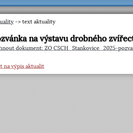
uality
-> text aktuality
zvánka na výstavu drobného zvířec
áhnout dokument: ZO CSCH_Stankovice_2025-pozvan
t na výpis aktualit