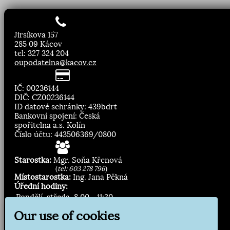
Jirsíkova 157
285 09 Kácov
tel: 327 324 204
oupodatelna@kacov.cz
IČ: 00236144
DIČ: CZ00236144
ID datové schránky: 439bdrt
Bankovní spojení: Česká
spořitelna a.s. Kolín
Číslo účtu: 443506369/0800
Starostka:
Mgr. Soňa Křenová
(
tel: 603 278 796
)
Místostarostka:
Ing. Jana Pěkná
Úřední hodiny:
Pondělí, středa
8.00 - 11:30
13:00 - 16:30
Our use of cookies