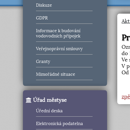
Diskuze
GDPR
Akt
Informace k budování
Pr
vodovodních přípojek
Ozn
Veřejnoprávní smlouvy
do 
Ve 
Granty
V p
Od 
Mimořádné situace
zpě
Úřad městyse
Úřední deska
Elektronická podatelna