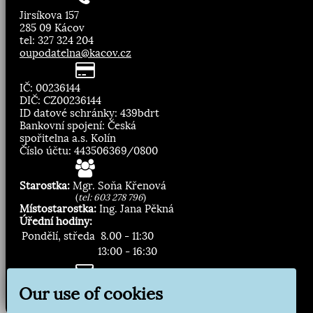
Jirsíkova 157
285 09 Kácov
tel: 327 324 204
oupodatelna@kacov.cz
IČ: 00236144
DIČ: CZ00236144
ID datové schránky: 439bdrt
Bankovní spojení: Česká
spořitelna a.s. Kolín
Číslo účtu: 443506369/0800
Starostka:
Mgr. Soňa Křenová
(
tel: 603 278 796
)
Místostarostka:
Ing. Jana Pěkná
Úřední hodiny:
Pondělí, středa
8.00 - 11:30
13:00 - 16:30
Zasílání novinek:
Our use of cookies
Přihlásit odběr