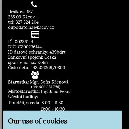
Jirsíkova 157
285 09 Kácov
tel: 327 324 204
oupodatelna@kacov.cz
IČ: 00236144
DIČ: CZ00236144
ID datové schránky: 439bdrt
Bankovní spojení: Česká
spořitelna a.s. Kolín
Číslo účtu: 443506369/0800
Starostka:
Mgr. Soňa Křenová
(
tel: 603 278 796
)
Místostarostka:
Ing. Jana Pěkná
Úřední hodiny:
Pondělí, středa
8.00 - 11:30
13:00 - 16:30
Our use of cookies
Zasílání novinek: