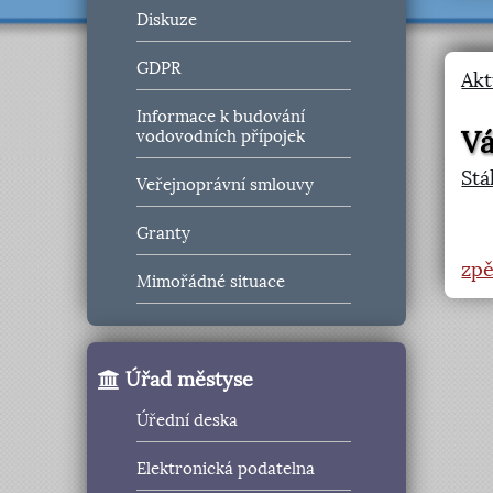
Diskuze
GDPR
Akt
Informace k budování
Vá
vodovodních přípojek
Stá
Veřejnoprávní smlouvy
Granty
zpě
Mimořádné situace
Úřad městyse
Úřední deska
Elektronická podatelna