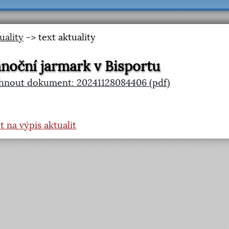
uality
-> text aktuality
noční jarmark v Bisportu
hnout dokument: 20241128084406 (pdf)
t na výpis aktualit