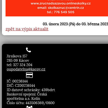
03. února 2023 (Pá) do 03. března 2023
zpět na výpis aktualit
Jirsíkova 157
285 09 Kácov
tel: 327 324 204
oupodatelna@kacov.cz
IČ: 00236144
DIČ: CZ00236144
ID datové schránky: 439bdrt
Bankovní spojení: Česká
spořitelna a.s. Kolín
Číslo účtu: 443506369/0800