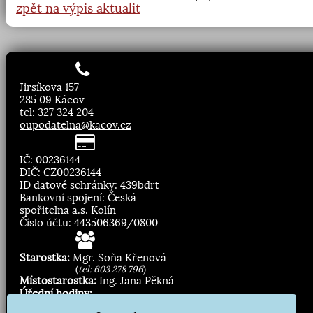
zpět na výpis aktualit
Jirsíkova 157
285 09 Kácov
tel: 327 324 204
oupodatelna@kacov.cz
IČ: 00236144
DIČ: CZ00236144
ID datové schránky: 439bdrt
Bankovní spojení: Česká
spořitelna a.s. Kolín
Číslo účtu: 443506369/0800
Starostka:
Mgr. Soňa Křenová
(
tel: 603 278 796
)
Místostarostka:
Ing. Jana Pěkná
Úřední hodiny:
Pondělí, středa
8.00 - 11:30