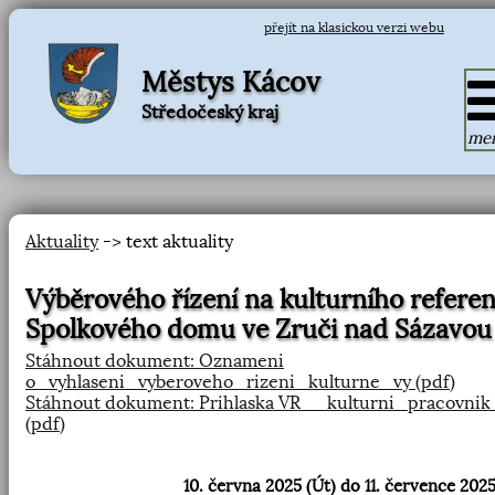
přejít na klasickou verzi webu
Městys Kácov
Středočeský kraj
me
Aktuality
-> text aktuality
Výběrového řízení na kulturního refere
Spolkového domu ve Zruči nad Sázavou
Stáhnout dokument: Oznameni
o_vyhlaseni_vyberoveho_rizeni_kulturne_vy (pdf)
Stáhnout dokument: Prihlaska VR__kulturni_pracovni
(pdf)
10. června 2025 (Út) do 11. července 2025