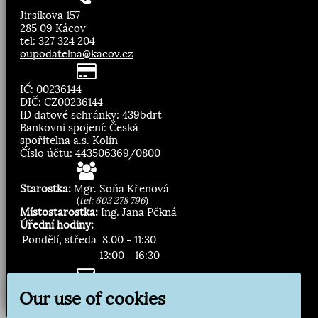
Jirsíkova 157
285 09 Kácov
tel: 327 324 204
oupodatelna@kacov.cz
IČ: 00236144
DIČ: CZ00236144
ID datové schránky: 439bdrt
Bankovní spojení: Česká
spořitelna a.s. Kolín
Číslo účtu: 443506369/0800
Starostka:
Mgr. Soňa Křenová
(
tel: 603 278 796
)
Místostarostka:
Ing. Jana Pěkná
Úřední hodiny:
Pondělí, středa
8.00 - 11:30
13:00 - 16:30
Zasílání novinek:
Our use of cookies
Přihlásit odběr