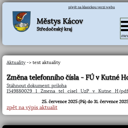
přejít na klasickou verzi webu
Městys Kácov
Středočeský kraj
me
Aktuality
-> text aktuality
Změna telefonního čísla - FÚ v Kutné H
Stáhnout dokument: priloha
1549880029_1_Zmena_tel_cisel_UzP_v_Kutne_H (pdf
25. července 2025 (Pá) do 31. července 2025
zpět na výpis aktualit