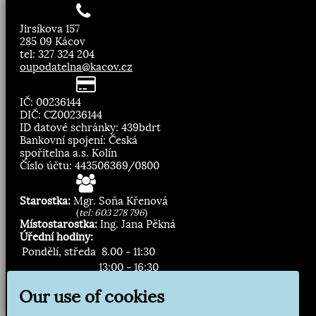
Jirsíkova 157
285 09 Kácov
tel: 327 324 204
oupodatelna@kacov.cz
IČ: 00236144
DIČ: CZ00236144
ID datové schránky: 439bdrt
Bankovní spojení: Česká
spořitelna a.s. Kolín
Číslo účtu: 443506369/0800
Starostka:
Mgr. Soňa Křenová
(
tel: 603 278 796
)
Místostarostka:
Ing. Jana Pěkná
Úřední hodiny:
Pondělí, středa
8.00 - 11:30
13:00 - 16:30
Our use of cookies
Zasílání novinek: