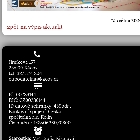
17. května 202
zpět na výpis aktualit
Jirsíkova 157
285 09 Kácov
tel: 327 324 204
oupodatelna@kacov.cz
IČ: 00236144
DIČ: CZ00236144
ID datové schránky: 439bdrt
Bankovní spojení: Česká
spořitelna a.s. Kolín
Číslo účtu: 443506369/0800
Starostka:
Mgr. Soňa Křenová