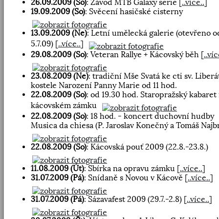
26.09.2009 (So)
: Závod MTB Galaxy serie
[
..více..
]
19.09.2009 (So)
: Svěcení hasičské cisterny
13.09.2009 (Ne)
: Letní umělecká galerie (otevřeno o
5.7.09)
[
..více..
]
29.08.2009 (So)
: Veteran Rallye + Kácovský běh
[
..víc
23.08.2009 (Ne)
: tradiční Mše Svatá ke cti sv. Liberá
kostele Narození Panny Marie od 11 hod.
22.08.2009 (So)
: od 19.30 hod. Staropražský kabaret
kácovském zámku
22.08.2009 (So)
: 18 hod. - koncert duchovní hudby
Musica da chiesa (P. Jaroslav Konečný a Tomáš Najb
22.08.2009 (So)
: Kácovská pouť 2009 (22.8.-23.8.)
11.08.2009 (Út)
: Sbírka na opravu zámku
[
..více..
]
31.07.2009 (Pá)
: Snídaně s Novou v Kácově
[
..více..
]
31.07.2009 (Pá)
: Sázavafest 2009 (29.7.-2.8)
[
..více..
]