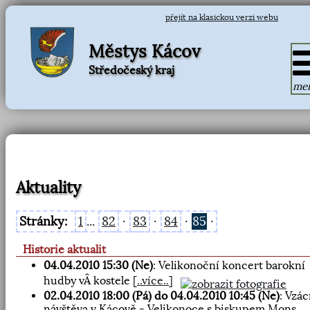
přejít na klasickou verzi webu
Městys Kácov
Středočeský kraj
me
Aktuality
Stránky:
1
...
82
·
83
·
84
·
85
·
Historie aktualit
04.04.2010 15:30 (Ne)
: Velikonoční koncert barokní
hudby vÂ kostele
[
..více..
]
02.04.2010 18:00 (Pá) do 04.04.2010 10:45 (Ne)
: Vzá
návštěva v Kácově - Velikonoce s biskupem Mons.