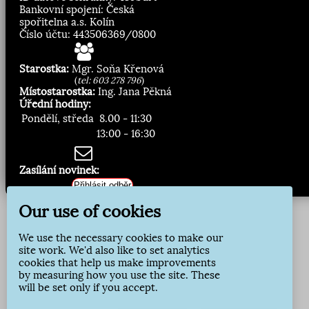
Bankovní spojení: Česká
spořitelna a.s. Kolín
Číslo účtu: 443506369/0800
Starostka:
Mgr. Soňa Křenová
(
tel: 603 278 796
)
Místostarostka:
Ing. Jana Pěkná
Úřední hodiny:
Pondělí, středa
8.00 - 11:30
13:00 - 16:30
Zasílání novinek:
Přihlásit odběr
Our use of cookies
We use the necessary cookies to make our
site work. We'd also like to set analytics
cookies that help us make improvements
by measuring how you use the site. These
will be set only if you accept.