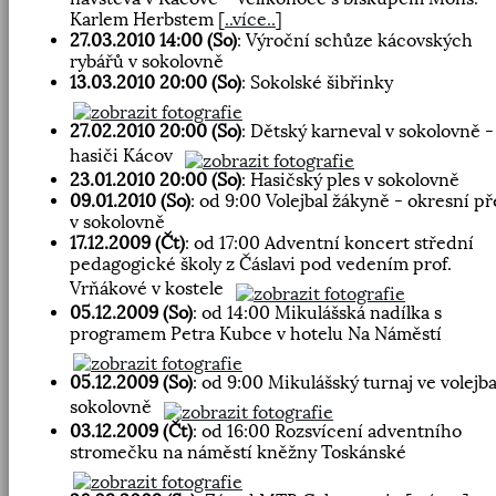
Karlem Herbstem
[
..více..
]
27.03.2010 14:00 (So)
: Výroční schůze kácovských
rybářů v sokolovně
13.03.2010 20:00 (So)
: Sokolské šibřinky
27.02.2010 20:00 (So)
: Dětský karneval v sokolovně -
hasiči Kácov
23.01.2010 20:00 (So)
: Hasičský ples v sokolovně
09.01.2010 (So)
: od 9:00 Volejbal žákyně - okresní p
v sokolovně
17.12.2009 (Čt)
: od 17:00 Adventní koncert střední
pedagogické školy z Čáslavi pod vedením prof.
Vrňákové v kostele
05.12.2009 (So)
: od 14:00 Mikulášská nadílka s
programem Petra Kubce v hotelu Na Náměstí
05.12.2009 (So)
: od 9:00 Mikulášský turnaj ve volejba
sokolovně
03.12.2009 (Čt)
: od 16:00 Rozsvícení adventního
stromečku na náměstí kněžny Toskánské