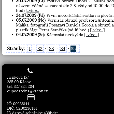
30.07.2009 (Čt)
: Výstava obrazů Libora C. Kalába pod
názvem Věčné zatracení (do 2.8. vždy od 10:00 do 2
hod)
[
..více..
]
24.07.2009 (Pá)
: První motorkářská svatba na plovár
05.07.2009 (Ne)
: Vernisáž obrazů profesora Antonín
Malíka, fotografií Posázaví Daniela Korola a obrazů a
plastik Mgr. Petra Stančíka (od 16.hod.)
[
..více..
]
04.07.2009 (So)
: Kácovská neckyáda
[
..více..
]
Stránky:
1
...
82
·
83
·
84
·
85
·
Jirsíkova 157
285 09 Kácov
tel: 327 324 204
oupodatelna@kacov.cz
IČ: 00236144
DIČ: CZ00236144
ID datové schránky: 439bdrt