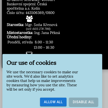
Bankovní spojení: Česká
spořitelna a.s. Kolín
Číslo účtu: 443506369/0800
Starostka:
Mgr. Soňa Křenová
(
tel: 603 278 796
)
Místostarostka:
Ing. Jana Pěkná
Úřední hodiny:
Pondělí, středa
8.00 - 11:30
13:00 - 16:30
Zasílání novinek:
Our use of cookies
Přihlásit odběr
We use the necessary cookies to make our
site work. We'd also like to set analytics
cookies that help us make improvements
by measuring how you use the site. These
will be set only if you accept.
ALLOW ALL
DISABLE ALL