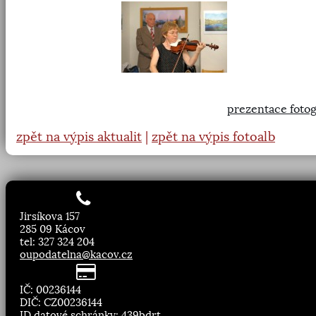
prezentace fotog
zpět na výpis aktualit
|
zpět na výpis fotoalb
Jirsíkova 157
285 09 Kácov
tel: 327 324 204
oupodatelna@kacov.cz
IČ: 00236144
DIČ: CZ00236144
ID datové schránky: 439bdrt