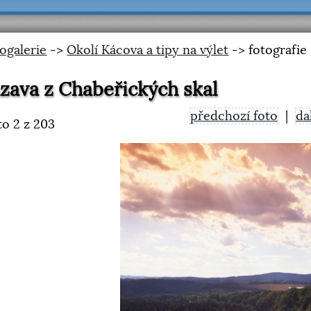
ogalerie
->
Okolí Kácova a tipy na výlet
-> fotografie
zava z Chabeřických skal
předchozí foto
|
da
to
2
z 203