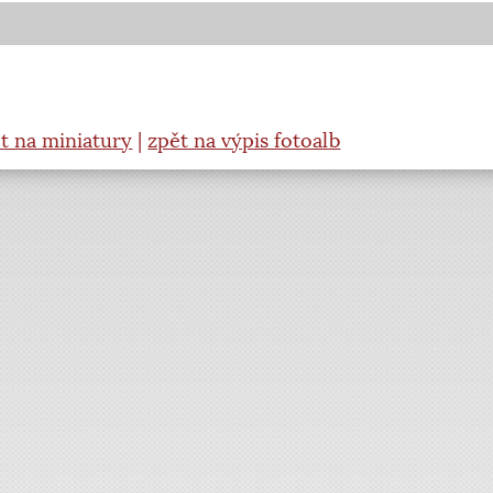
t na miniatury
|
zpět na výpis fotoalb