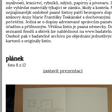
myslivosti, lesnictví, rybníků, mlýnů, papírny a pivovaru. 
zde vyhledat materiály týkající se zámku, školy a kostela.
nejzajímavější ozdobně psané listiny patří bezesporu dop
smlouvy Anny Marie Františky Toskánské s dochovanými
pečetěmi. Jedná se o dopisy adresované správcům panstv
úřadům a přííbuzným. Většina listin je psaná německy. D
seznamů fondů a sbírek lze nahlédnout na www.badatelna
Osobně pak v badatelně archivu po objednání jednotlivý
kartonů s originály listin.
plánek
foto
8
z 12
zastavit prezentaci