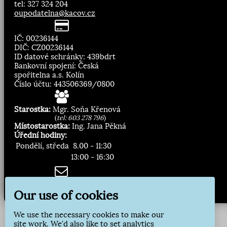
tel: 327 324 204
oupodatelna@kacov.cz
IČ: 00236144
DIČ: CZ00236144
ID datové schránky: 439bdrt
Bankovní spojení: Česká
spořitelna a.s. Kolín
Číslo účtu: 443506369/0800
Starostka:
Mgr. Soňa Křenová
(
tel: 603 278 796
)
Místostarostka:
Ing. Jana Pěkná
Úřední hodiny:
Pondělí, středa
8.00 - 11:30
13:00 - 16:30
Zasílání novinek:
Our use of cookies
Přihlásit odběr
We use the necessary cookies to make our
site work. We'd also like to set analytics