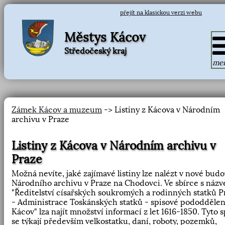
přejít na klasickou verzi webu
Městys Kácov
Středočeský kraj
me
Zámek Kácov a muzeum
-> Listiny z Kácova v Národním
archivu v Praze
Listiny z Kácova v Národním archivu v
Praze
Možná nevíte, jaké zajímavé listiny lze nalézt v nové bud
Národního archivu v Praze na Chodovci. Ve sbírce s názv
"Ředitelství císařských soukromých a rodinných statků P
- Administrace Toskánských statků - spisové pododdělen
Kácov" lza najít množství informací z let 1616-1850. Tyto s
se týkají především velkostatku, daní, roboty, pozemků,