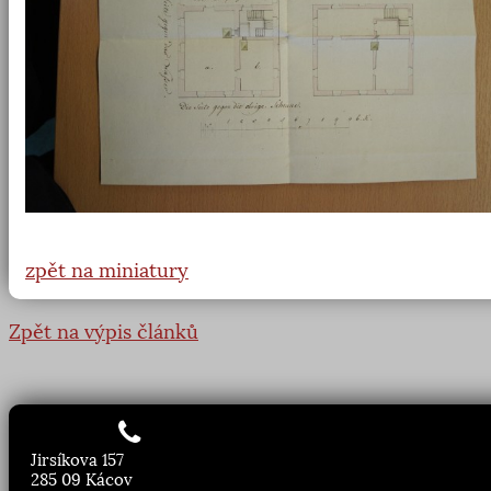
zpět na miniatury
Zpět na výpis článků
Jirsíkova 157
285 09 Kácov