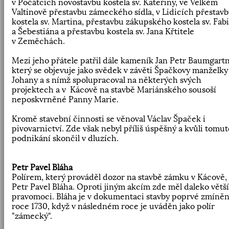
v Počátcích novostavbu kostela sv. Kateřiny, ve Velkém
Valtinově přestavbu zámeckého sídla, v Lidicích přestav
kostela sv. Martina, přestavbu zákupského kostela sv. Fab
a Šebestiána a přestavbu kostela sv. Jana Křtitele
v Zeměchách.
Mezi jeho přátele patřil dále kameník Jan Petr Baumgartn
který se objevuje jako svědek v závěti Špačkovy manželky
Johany a s nímž spolupracoval na některých svých
projektech a v Kácově na stavbě Mariánského sousoší
neposkvrněné Panny Marie.
Kromě stavební činnosti se věnoval Václav Špaček i
pivovarnictví. Zde však nebyl příliš úspěšný a kvůli tomut
podnikání skončil v dluzích.
Petr Pavel Bláha
Polírem, který prováděl dozor na stavbě zámku v Kácově, 
Petr Pavel Bláha. Oproti jiným akcím zde měl daleko větší
pravomoci. Bláha je v dokumentaci stavby poprvé zmíněn
roce 1730, když v následném roce je uváděn jako polír
"zámecký".