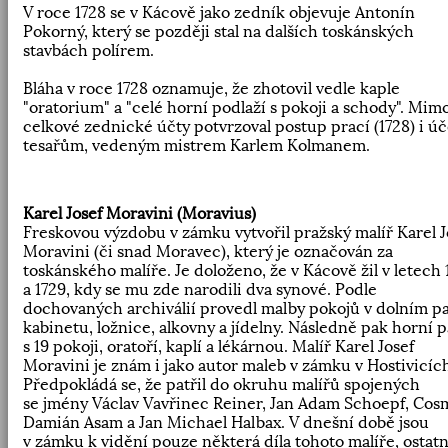
V roce 1728 se v Kácově jako zedník objevuje Antonín
Pokorný, který se později stal na dalších toskánských
stavbách polírem.
Bláha v roce 1728 oznamuje, že zhotovil vedle kaple
"oratorium" a "celé horní podlaží s pokoji a schody". Mim
celkové zednické účty potvrzoval postup prací (1728) i úč
tesařům, vedeným mistrem Karlem Kolmanem.
Karel Josef Moravini (Moravius)
Freskovou výzdobu v zámku vytvořil pražský malíř Karel J
Moravini (či snad Moravec), který je označován za
toskánského malíře. Je doloženo, že v Kácově žil v letech 
a 1729, kdy se mu zde narodili dva synové. Podle
dochovaných archiválií provedl malby pokojů v dolním pa
kabinetu, ložnice, alkovny a jídelny. Následně pak horní p
s 19 pokoji, oratoří, kaplí a lékárnou. Malíř Karel Josef
Moravini je znám i jako autor maleb v zámku v Hostivicíc
Předpokládá se, že patřil do okruhu malířů spojených
se jmény Václav Vavřinec Reiner, Jan Adam Schoepf, Cos
Damián Asam a Jan Michael Halbax. V dnešní době jsou
v zámku k vidění pouze některá díla tohoto malíře, ostatn