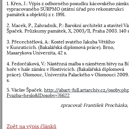
1. Křen, J.: Výpis z odborného posudku kácovského zámk
vypracovaného SÚRPMO (státní úřad pro rekonstrukci
památek a objektů) z r. 1991.
2. Macek, P., Zahradník, P.: Barokní architekt a stavitel Vá
Špaček. Průzkumy památek, X, 2003/II, Praha 2003. 140 s
3. Přecechtělová, A.: Kostel svatého Jakuba Většího
v Kunraticích. (Bakalářská diplomová práce). Brno,
Masarykova Univerzita, 42 s.
4. Fedorčáková, V.: Nástěnná malba s námětem bitvy na Bí
hoře v hale zámku v Hostivicích. (Bakalářská diplomová
práce). Olomouc, Univerzita Palackého v Olomouci 2009.
s.
5. Václav Špaček.
http://abart-full.artarchiv.cz/osoby.ph
Fvazba=heslo&IDosoby=76622
zpracoval: František Procházka,
Zpět na výpis článků