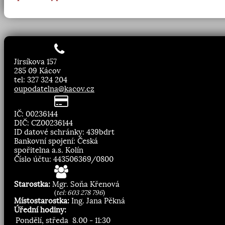
Jirsíkova 157
285 09 Kácov
tel: 327 324 204
oupodatelna@kacov.cz
IČ: 00236144
DIČ: CZ00236144
ID datové schránky: 439bdrt
Bankovní spojení: Česká
spořitelna a.s. Kolín
Číslo účtu: 443506369/0800
Starostka:
Mgr. Soňa Křenová
(
tel: 603 278 796
)
Místostarostka:
Ing. Jana Pěkná
Úřední hodiny:
Pondělí, středa
8.00 - 11:30