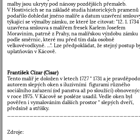
malby jsou ukryty pod nánosy pozdějších přemaleb.
V Hostivicích se na základě studia historických pramenů
podařilo dohledat jméno malíře a datum uzavření smlouv
týkající se výmalby zámku, ze které lze citovat: "12. 1. 1734
uzavřena smlouva s malířem fresek Karlem Josefem
Moravinim, patrně z Prahy, na malířskou výzdobu zámku
podle směrnic, které mu před tím dala osobně
velkovévodkyně. ...". Lze předpokládat, že stejný postup b
uplatňován v Kácově.
František Cízar (Cisar)
Tento malíř je doložen v letech 1727 " 1731 a je pravděpod
autorem slepých oken s iluzivními figurami různého
sociálního zařazení (od panstva až po sloužící) obnovený
v roce 1975. V Kácově se posléze usadil. Vedle oken byl
pověřen i vymalováním dalších prostor " slepých dveří,
předsíně a stříšky.
___________________________________
Zdroje: