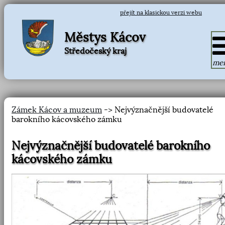
přejít na klasickou verzi webu
Městys Kácov
Středočeský kraj
me
Zámek Kácov a muzeum
-> Nejvýznačnější budovatelé
barokního kácovského zámku
Nejvýznačnější budovatelé barokního
kácovského zámku