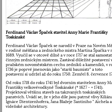
Ferdinand Václav Špaček stavitel Anny Marie Františky
Toskánské
Ferdinand Václav Špaček se narodil v Praze na Novém M
v rodině měšťana a zednického mistra Martina Špačka v 
1689. Vyučil se v otcově dílně a v roce 1717 se stal samosta
činným zednickým mistrem. Zastával důležité postavení 
pražském novoměstském cechu zedníků a kameníků, v r
1736 je poprvé jmenován jako "starší baumistr" a toto
postavení si udržel až do roku 1750. Zemřel 8. července 1
Od roku 1718 do roku 1741 byl dvorním stavitelem Anny M
Františky velkovévodkyně Toskánské (* 1627 - + 1741).
Projektoval většinu staveb na takzvaných toskánských
panstvích. Uvádí se, že v jeho díle jsou patrné vlivy Kilián
Ignáce Dientzenhofera, Jana Blažeje Santiniho " Aichela a
vídeňské architektury.