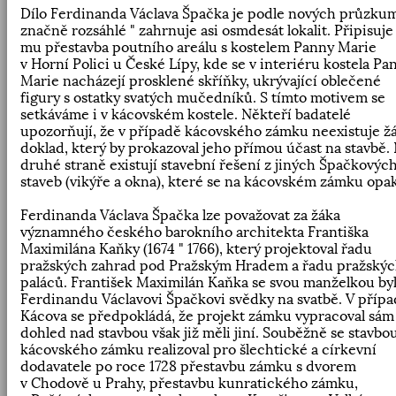
Dílo Ferdinanda Václava Špačka je podle nových průzku
značně rozsáhlé " zahrnuje asi osmdesát lokalit. Připisuje
mu přestavba poutního areálu s kostelem Panny Marie
v Horní Polici u České Lípy, kde se v interiéru kostela Pa
Marie nacházejí prosklené skříňky, ukrývající oblečené
figury s ostatky svatých mučedníků. S tímto motivem se
setkáváme i v kácovském kostele. Někteří badatelé
upozorňují, že v případě kácovského zámku neexistuje ž
doklad, který by prokazoval jeho přímou účast na stavbě.
druhé straně existují stavební řešení z jiných Špačkovýc
staveb (vikýře a okna), které se na kácovském zámku opak
Ferdinanda Václava Špačka lze považovat za žáka
významného českého barokního architekta Františka
Maximilána Kaňky (1674 " 1766), který projektoval řadu
pražských zahrad pod Pražským Hradem a řadu pražský
paláců. František Maximilán Kaňka se svou manželkou byl
Ferdinandu Václavovi Špačkovi svědky na svatbě. V příp
Kácova se předpokládá, že projekt zámku vypracoval sám
dohled nad stavbou však již měli jiní. Souběžně se stavbo
kácovského zámku realizoval pro šlechtické a církevní
dodavatele po roce 1728 přestavbu zámku s dvorem
v Chodově u Prahy, přestavbu kunratického zámku,