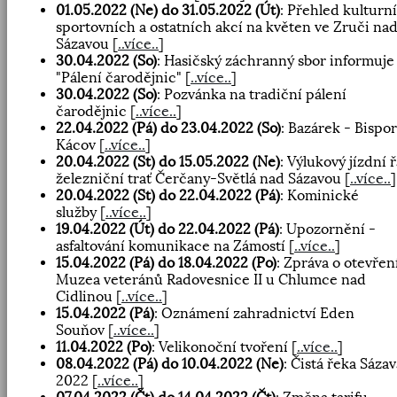
01.05.2022 (Ne) do 31.05.2022 (Út)
: Přehled kulturn
sportovních a ostatních akcí na květen ve Zruči na
Sázavou
[
..více..
]
30.04.2022 (So)
: Hasičský záchranný sbor informuje
"Pálení čarodějnic"
[
..více..
]
30.04.2022 (So)
: Pozvánka na tradiční pálení
čarodějnic
[
..více..
]
22.04.2022 (Pá) do 23.04.2022 (So)
: Bazárek - Bispor
Kácov
[
..více..
]
20.04.2022 (St) do 15.05.2022 (Ne)
: Výlukový jízdní 
železniční trať Čerčany-Světlá nad Sázavou
[
..více..
]
20.04.2022 (St) do 22.04.2022 (Pá)
: Kominické
služby
[
..více..
]
19.04.2022 (Út) do 22.04.2022 (Pá)
: Upozornění -
asfaltování komunikace na Zámostí
[
..více..
]
15.04.2022 (Pá) do 18.04.2022 (Po)
: Zpráva o otevřen
Muzea veteránů Radovesnice II u Chlumce nad
Cidlinou
[
..více..
]
15.04.2022 (Pá)
: Oznámení zahradnictví Eden
Souňov
[
..více..
]
11.04.2022 (Po)
: Velikonoční tvoření
[
..více..
]
08.04.2022 (Pá) do 10.04.2022 (Ne)
: Čistá řeka Sázav
2022
[
..více..
]