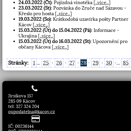
24.03.2022 (Čt)
: Pojízdná vinotéka
[
..více..
]
23.03.2022 (St)
: Pozvánka do Zruče nad Sázavou -
Křeslo pro hosta
[
..více..
]
19.03.2022 (So)
: Krátkodobá uzavírka pošty Partner
Kácov
[
..více..
]
15.03.2022 (Út) do 15.04.2022 (Pá)
: Informace -
Ukrajina
[
..více..
]
15.03.2022 (Út) do 16.03.2022 (St)
: Upozornění pro
občany Kácova
[
..více..
]
Stránky:
1
...
25
·
26
·
27
·
28
·
29
·
30
·...
85
Jirsíkova 157
285 09 Kácov
tel: 327 324 204
oupodatelna@kacov.cz
IČ: 00236144