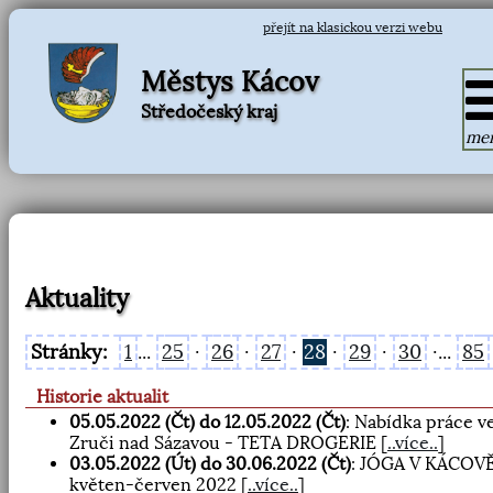
přejít na klasickou verzi webu
Městys Kácov
Středočeský kraj
me
Aktuality
Stránky:
1
...
25
·
26
·
27
·
28
·
29
·
30
·...
85
Historie aktualit
05.05.2022 (Čt) do 12.05.2022 (Čt)
: Nabídka práce v
Zruči nad Sázavou - TETA DROGERIE
[
..více..
]
03.05.2022 (Út) do 30.06.2022 (Čt)
: JÓGA V KÁCOV
květen-červen 2022
[
..více..
]