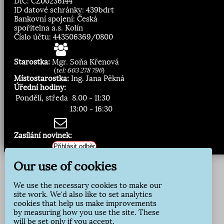
DIČ: CZ00236144
ID datové schránky: 439bdrt
Bankovní spojení: Česká
spořitelna a.s. Kolín
Číslo účtu: 443506369/0800
Starostka:
Mgr. Soňa Křenová
(
tel: 603 278 796
)
Místostarostka:
Ing. Jana Pěkná
Úřední hodiny:
Pondělí, středa
8.00 - 11:30
13:00 - 16:30
Zasílání novinek:
Přihlásit odběr
Our use of cookies
We use the necessary cookies to make our
site work. We'd also like to set analytics
cookies that help us make improvements
by measuring how you use the site. These
will be set only if you accept.