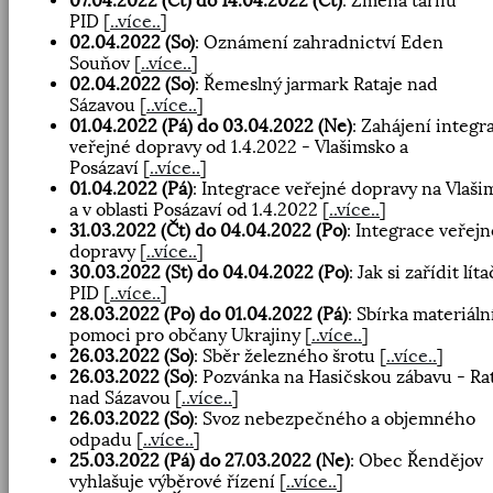
07.04.2022 (Čt) do 14.04.2022 (Čt)
: Změna tarifu
PID
[
..více..
]
02.04.2022 (So)
: Oznámení zahradnictví Eden
Souňov
[
..více..
]
02.04.2022 (So)
: Řemeslný jarmark Rataje nad
Sázavou
[
..více..
]
01.04.2022 (Pá) do 03.04.2022 (Ne)
: Zahájení integr
veřejné dopravy od 1.4.2022 - Vlašimsko a
Posázaví
[
..více..
]
01.04.2022 (Pá)
: Integrace veřejné dopravy na Vlaš
a v oblasti Posázaví od 1.4.2022
[
..více..
]
31.03.2022 (Čt) do 04.04.2022 (Po)
: Integrace veřejn
dopravy
[
..více..
]
30.03.2022 (St) do 04.04.2022 (Po)
: Jak si zařídit lít
PID
[
..více..
]
28.03.2022 (Po) do 01.04.2022 (Pá)
: Sbírka materiáln
pomoci pro občany Ukrajiny
[
..více..
]
26.03.2022 (So)
: Sběr železného šrotu
[
..více..
]
26.03.2022 (So)
: Pozvánka na Hasičskou zábavu - Ra
nad Sázavou
[
..více..
]
26.03.2022 (So)
: Svoz nebezpečného a objemného
odpadu
[
..více..
]
25.03.2022 (Pá) do 27.03.2022 (Ne)
: Obec Řendějov
vyhlašuje výběrové řízení
[
..více..
]