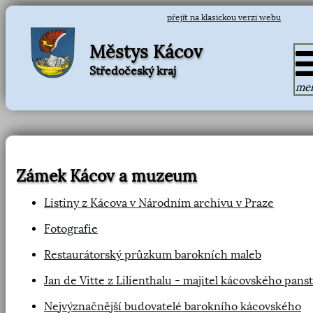
přejít na klasickou verzi webu
Městys Kácov
Středočeský kraj
me
Zámek Kácov a muzeum
Listiny z Kácova v Národním archivu v Praze
Fotografie
Restaurátorský průzkum barokních maleb
Jan de Vitte z Lilienthalu - majitel kácovského panst
Nejvýznačnější budovatelé barokního kácovského