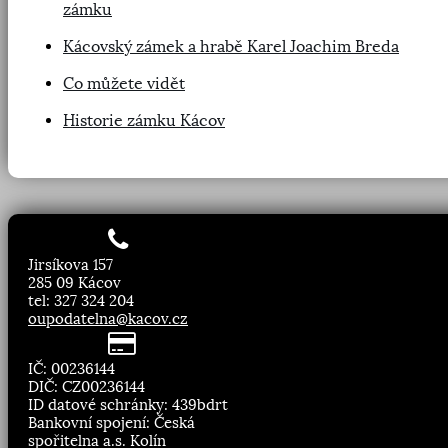
zámku
Kácovský zámek a hrabě Karel Joachim Breda
Co můžete vidět
Historie zámku Kácov
Jirsíkova 157
285 09 Kácov
tel: 327 324 204
oupodatelna@kacov.cz
IČ: 00236144
DIČ: CZ00236144
ID datové schránky: 439bdrt
Bankovní spojení: Česká
spořitelna a.s. Kolín