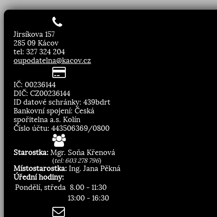
Jirsíkova 157
285 09 Kácov
tel: 327 324 204
oupodatelna@kacov.cz
IČ: 00236144
DIČ: CZ00236144
ID datové schránky: 439bdrt
Bankovní spojení: Česká
spořitelna a.s. Kolín
Číslo účtu: 443506369/0800
Starostka:
Mgr. Soňa Křenová
(
tel: 603 278 796
)
Místostarostka:
Ing. Jana Pěkná
Úřední hodiny:
Pondělí, středa
8.00 - 11:30
13:00 - 16:30