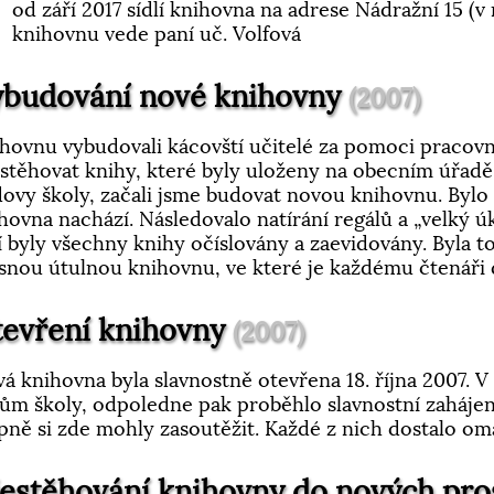
od září 2017 sídlí knihovna na adrese Nádražní 15 (
knihovnu vede paní uč. Volfová
ybudování nové knihovny
(2007)
hovnu vybudovali kácovští učitelé za pomoci pracov
stěhovat knihy, které byly uloženy na obecním úřadě
ovy školy, začali jsme budovat novou knihovnu. Bylo 
hovna nachází. Následovalo natírání regálů a „velký úk
í byly všechny knihy očíslovány a zaevidovány. Byla to
snou útulnou knihovnu, ve které je každému čtenáři 
evření knihovny
(2007)
á knihovna byla slavnostně otevřena 18. října 2007.
ům školy, odpoledne pak proběhlo slavnostní zahájen
pně si zde mohly zasoutěžit. Každé z nich dostalo om
estěhování knihovny do nových pr