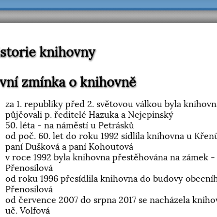
storie knihovny
vní zmínka o knihovně
za 1. republiky před 2. světovou válkou byla knihovn
půjčovali p. ředitelé Hazuka a Nejepinský
50. léta - na náměstí u Petrásků
od poč. 60. let do roku 1992 sídlila knihovna u Křen
paní Dušková a paní Kohoutová
v roce 1992 byla knihovna přestěhována na zámek - 
Přenosilová
od roku 1996 přesídlila knihovna do budovy obecníh
Přenosilová
od července 2007 do srpna 2017 se nacházela knihov
uč. Volfová