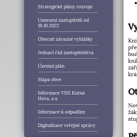
Strategické plány rozvoje
Usnesení zastupitelů od
V
19.10.2022
Obecně závazné vyhlášky
Kni
pře
Jednací řád zastupitelstva
bud
kni
Územní plán
zář
krá
Mapa obce
Ot
Informace VHS Kutná
Hora, a.s.
Nov
žák
Informace k odpadům
stu
Digitalizace veřejné správy
Př