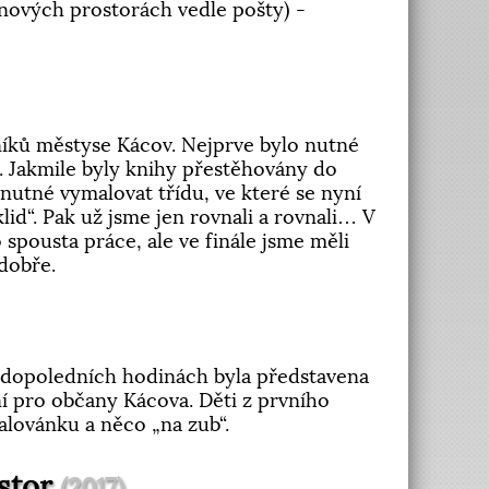
v nových prostorách vedle pošty) -
níků městyse Kácov. Nejprve bylo nutné
. Jakmile byly knihy přestěhovány do
nutné vymalovat třídu, ve které se nyní
lid“. Pak už jsme jen rovnali a rovnali… V
 spousta práce, ale ve finále jsme měli
dobře.
 V dopoledních hodinách byla představena
í pro občany Kácova. Děti z prvního
alovánku a něco „na zub“.
ostor
(2017)