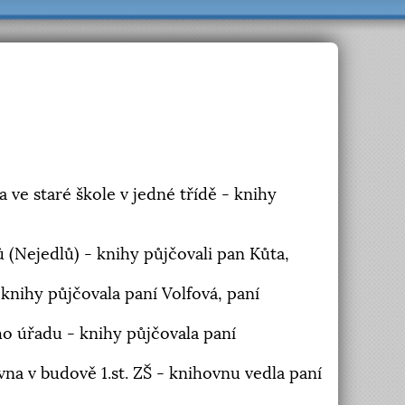
a ve staré škole v jedné třídě - knihy
ů (Nejedlů) - knihy půjčovali pan Kůta,
knihy půjčovala paní Volfová, paní
o úřadu - knihy půjčovala paní
na v budově 1.st. ZŠ - knihovnu vedla paní