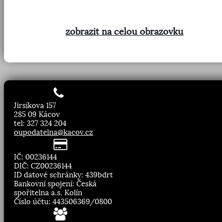
zobrazit na celou obrazovku
Jirsíkova 157
285 09 Kácov
tel: 327 324 204
oupodatelna@kacov.cz
IČ: 00236144
DIČ: CZ00236144
ID datové schránky: 439bdrt
Bankovní spojení: Česká
spořitelna a.s. Kolín
Číslo účtu: 443506369/0800