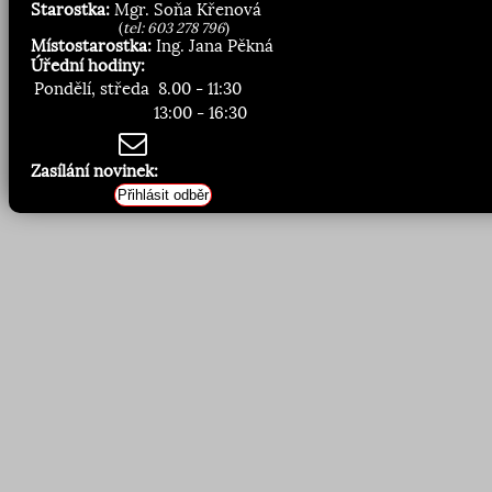
Starostka:
Mgr. Soňa Křenová
(
tel: 603 278 796
)
Místostarostka:
Ing. Jana Pěkná
Úřední hodiny:
Pondělí, středa
8.00 - 11:30
13:00 - 16:30
Zasílání novinek:
Přihlásit odběr