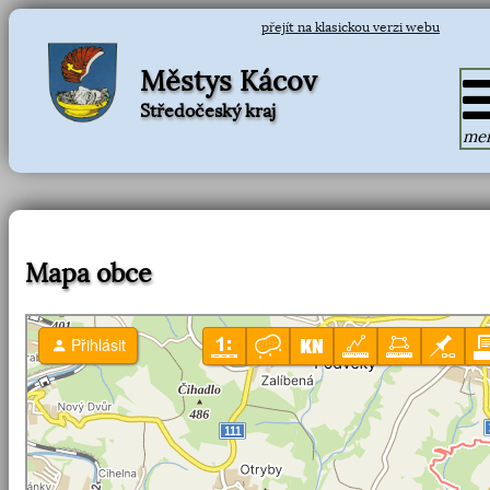
přejít na klasickou verzi webu
Městys Kácov
Středočeský kraj
me
Mapa obce