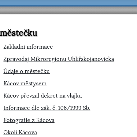
 městečku
Základní informace
Zpravodaj Mikroregionu Uhlířskojanovicka
Údaje o městečku
Kácov městysem
Kácov převzal dekret na vlajku
Informace dle zák. č. 106/1999 Sb.
Fotografie z Kácova
Okolí Kácova