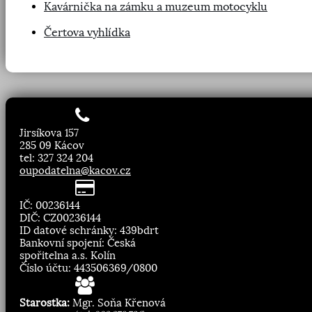
Kavárnička na zámku a muzeum motocyklu
Čertova vyhlídka
Jirsíkova 157
285 09 Kácov
tel: 327 324 204
oupodatelna@kacov.cz
IČ: 00236144
DIČ: CZ00236144
ID datové schránky: 439bdrt
Bankovní spojení: Česká
spořitelna a.s. Kolín
Číslo účtu: 443506369/0800
Starostka:
Mgr. Soňa Křenová