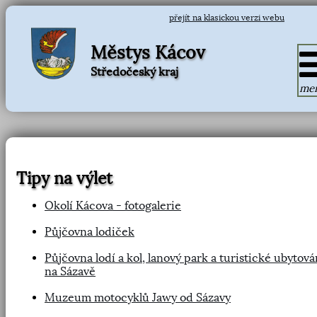
přejít na klasickou verzi webu
Městys Kácov
Středočeský kraj
me
Tipy na výlet
Okolí Kácova - fotogalerie
Půjčovna lodiček
Půjčovna lodí a kol, lanový park a turistické ubytová
na Sázavě
Muzeum motocyklů Jawy od Sázavy