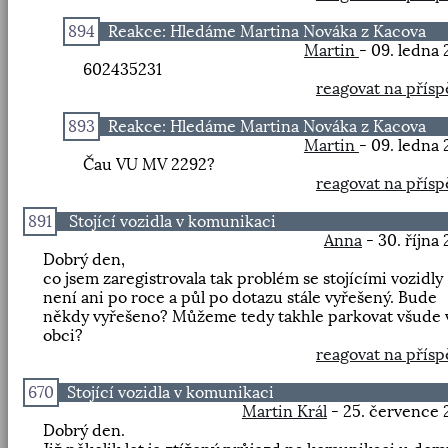
894
Reakce: Hledáme Martina Nováka z Kacova
Martin
- 09. ledna
602435231
reagovat na přís
893
Reakce: Hledáme Martina Nováka z Kacova
Martin
- 09. ledna
Čau VU MV 2292?
reagovat na přís
891
Stojící vozidla v komunikaci
Anna
- 30. října
Dobrý den,
co jsem zaregistrovala tak problém se stojícími vozidly
není ani po roce a půl po dotazu stále vyřešený. Bude
někdy vyřešeno? Můžeme tedy takhle parkovat všude 
obci?
reagovat na přís
670
Stojící vozidla v komunikaci
Martin Král
- 25. července 
Dobrý den.