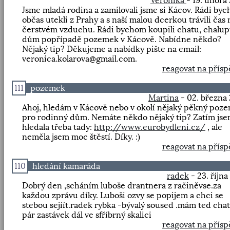
Veronika
- 19. února
Jsme mladá rodina a zamilovali jsme si Kácov. Rádi by
občas utekli z Prahy a s naší malou dcerkou trávili čas 
čerstvém vzduchu. Rádi bychom koupili chatu, chalup
dům popřípadě pozemek v Kácově. Nabídne někdo?
Nějaký tip? Děkujeme a nabídky pište na email:
veronica.kolarova@gmail.com.
reagovat na přís
111
pozemek
Martina
- 02. března
Ahoj, hledám v Kácově nebo v okolí nějaký pěkný poz
pro rodinný dům. Nemáte někdo nějaký tip? Zatím js
hledala třeba tady:
http://www.eurobydleni.cz/
, ale
neměla jsem moc štěstí. Díky. :)
reagovat na přís
110
hledání kamaráda
radek
- 23. října
Dobrý den ,scháním luboše drantnera z račiněvse.za
každou zprávu díky. Luboši ozvy se popijem a chci se
stebou sejíít.radek rybka -bývalý soused .mám ted cha
pár zastávek dál ve sfříbrný skalici
reagovat na přís