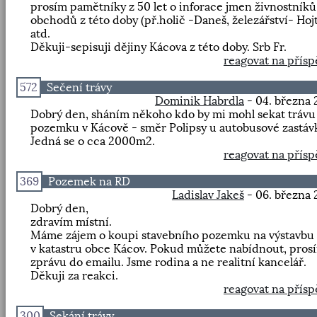
prosím pamětníky z 50 let o inforace jmen živnostníků
obchodů z této doby (př.holič -Daneš, železářství- Hoj
atd.
Děkuji-sepisuji dějiny Kácova z této doby. Srb Fr.
reagovat na přís
572
Sečení trávy
Dominik Habrdla
- 04. března
Dobrý den, sháním někoho kdo by mi mohl sekat trávu
pozemku v Kácově - směr Polipsy u autobusové zastáv
Jedná se o cca 2000m2.
reagovat na přís
369
Pozemek na RD
Ladislav Jakeš
- 06. března
Dobrý den,
zdravím místní.
Máme zájem o koupi stavebního pozemku na výstavbu
v katastru obce Kácov. Pokud můžete nabídnout, pros
zprávu do emailu. Jsme rodina a ne realitní kancelář.
Děkuji za reakci.
reagovat na přís
300
Sekání trávy