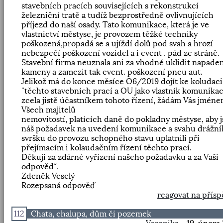
stavebních pracích souvisejících s rekonstrukcí
železniční tratě a tudíž bezprostředně ovlivnujících
příjezd do naší osady. Tato komunikace, která je ve
vlastnictví městyse, je provozem těžké techniky
poškozená,propadá se a ujíždí dolů pod svah a hrozí
nebezpečí poškození vozidel a i event . pád ze stráně.
Stavební firma neuznala ani za vhodné uklidit napade
kameny a zamezit tak event. poškození pneu aut.
Jelikož má do konce měsíce O6/2019 dojít ke koludaci
¨těchto stavebních prací a OU jako vlastník komunikac
zcela jistě účastníkem tohoto řízení, žádám Vás jmén
Všech majitelů
nemovitostí, platících daně do pokladny městyse, aby j
náš požadavek na uvedení komunikace a svahu drážní
svršku do provozu schopného stavu uplatnili při
přejímacím i kolaudačním řízení těchto prací.
Děkuji za zdárné vyřízení našeho požadavku a za Vaši
odpovědˇ.
Zdeněk Veselý
Rozepsaná odpověď
reagovat na přís
112
Chata, chalupa, dům či pozemek