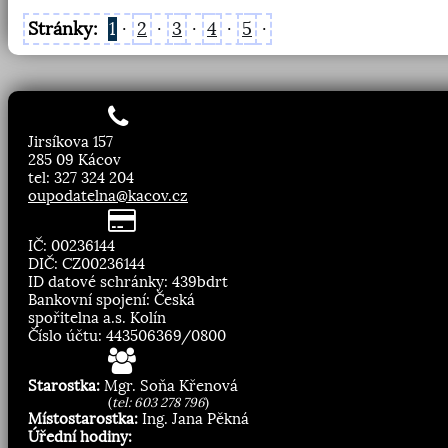
Stránky:
1
·
2
·
3
·
4
·
5
·
Jirsíkova 157
285 09 Kácov
tel: 327 324 204
oupodatelna@kacov.cz
IČ: 00236144
DIČ: CZ00236144
ID datové schránky: 439bdrt
Bankovní spojení: Česká
spořitelna a.s. Kolín
Číslo účtu: 443506369/0800
Starostka:
Mgr. Soňa Křenová
(
tel: 603 278 796
)
Místostarostka:
Ing. Jana Pěkná
Úřední hodiny: