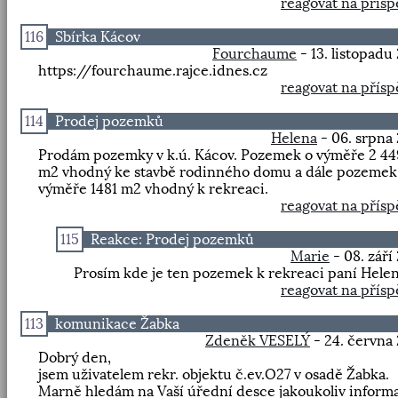
reagovat na přís
116
Sbírka Kácov
Fourchaume
- 13. listopadu
https://fourchaume.rajce.idnes.cz
reagovat na přís
114
Prodej pozemků
Helena
- 06. srpna
Prodám pozemky v k.ú. Kácov. Pozemek o výměře 2 44
m2 vhodný ke stavbě rodinného domu a dále pozemek
výměře 1481 m2 vhodný k rekreaci.
reagovat na přís
115
Reakce: Prodej pozemků
Marie
- 08. září
Prosím kde je ten pozemek k rekreaci paní Hele
reagovat na přís
113
komunikace Žabka
Zdeněk VESELÝ
- 24. června
Dobrý den,
jsem uživatelem rekr. objektu č.ev.O27 v osadě Žabka.
Marně hledám na Vaší úřední desce jakoukoliv informa