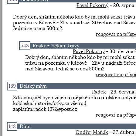
Pavel Pokorný
- 20. srpna
Dobrý den, sháním někoho kdo by mi mohl sekat trávu
pozemku v Kácově - Zliv u nádraží Střechov nad Sázav
Jedná se o cca 500m2.
reagovat na přís
543
Reakce: Sekání trávy
Pavel Pokorný
- 30. června
Dobrý den, sháním někoho kdo by mi mohl sekat
trávu na pozemku v Kácově - Zliv u nádraží Stře
nad Sázavou. Jedná se o cca 500m2
reagovat na přís
189
Dolský mlýn
Radek
- 29. června
Zdravím,měl bych zájem o nějaké info o dolském mlýn
koblaska.historie,fotky.za vše rad
zaplatím.radek.1972@post.cz
reagovat na přís
148
Dům
Ondřej Maňák
- 27. dubna