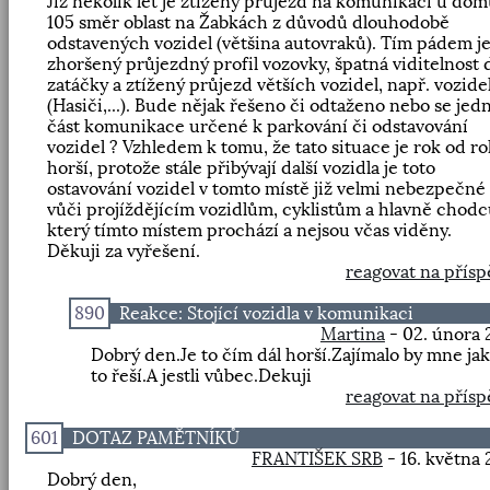
Již několik let je ztížený průjezd na komunikaci u dom
105 směr oblast na Žabkách z důvodů dlouhodobě
odstavených vozidel (většina autovraků). Tím pádem j
zhoršený průjezdný profil vozovky, špatná viditelnost 
zatáčky a ztížený průjezd větších vozidel, např. vozide
(Hasiči,...). Bude nějak řešeno či odtaženo nebo se jed
část komunikace určené k parkování či odstavování
vozidel ? Vzhledem k tomu, že tato situace je rok od r
horší, protože stále přibývají další vozidla je toto
ostavování vozidel v tomto místě již velmi nebezpečné
vůči projíždějícím vozidlům, cyklistům a hlavně chod
který tímto místem prochází a nejsou včas viděny.
Děkuji za vyřešení.
reagovat na přís
890
Reakce: Stojící vozidla v komunikaci
Martina
- 02. února 
Dobrý den.Je to čím dál horší.Zajímalo by mne jak
to řeší.A jestli vůbec.Dekuji
reagovat na přís
601
DOTAZ PAMĚTNÍKŮ
FRANTIŠEK SRB
- 16. května
Dobrý den,