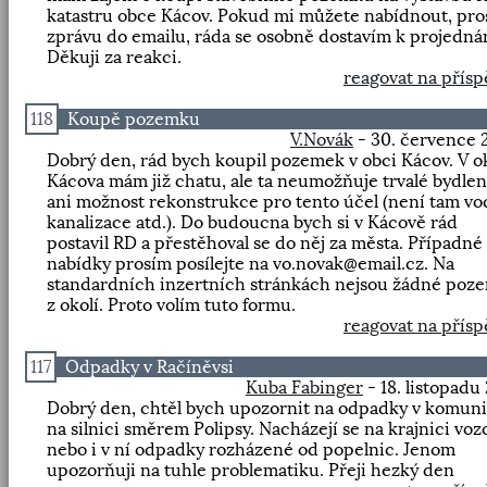
katastru obce Kácov. Pokud mi můžete nabídnout, pr
zprávu do emailu, ráda se osobně dostavím k projednán
Děkuji za reakci.
reagovat na přís
118
Koupě pozemku
V.Novák
- 30. července 
Dobrý den, rád bych koupil pozemek v obci Kácov. V o
Kácova mám již chatu, ale ta neumožňuje trvalé bydlen
ani možnost rekonstrukce pro tento účel (není tam vo
kanalizace atd.). Do budoucna bych si v Kácově rád
postavil RD a přestěhoval se do něj za města. Případné
nabídky prosím posílejte na vo.novak@email.cz. Na
standardních inzertních stránkách nejsou žádné poz
z okolí. Proto volím tuto formu.
reagovat na přís
117
Odpadky v Račíněvsi
Kuba Fabinger
- 18. listopadu
Dobrý den, chtěl bych upozornit na odpadky v komuni
na silnici směrem Polipsy. Nacházejí se na krajnici voz
nebo i v ní odpadky rozházené od popelnic. Jenom
upozorňuji na tuhle problematiku. Přeji hezký den