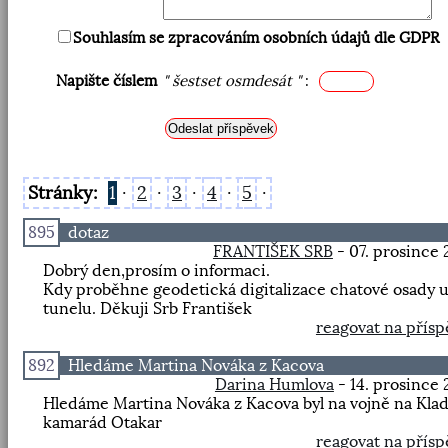
Souhlasím se zpracováním osobních údajů dle GDPR
Napište číslem
" šestset osmdesát "
:
Stránky:
1
·
2
·
3
·
4
·
5
·
895
dotaz
FRANTIŠEK SRB
- 07. prosince
Dobrý den,prosím o informaci.
Kdy proběhne geodetická digitalizace chatové osady 
tunelu. Děkuji Srb František
reagovat na přís
892
Hledáme Martina Nováka z Kacova
Darina Humlova
- 14. prosince
Hledáme Martina Nováka z Kacova byl na vojně na Kla
kamarád Otakar
reagovat na přís