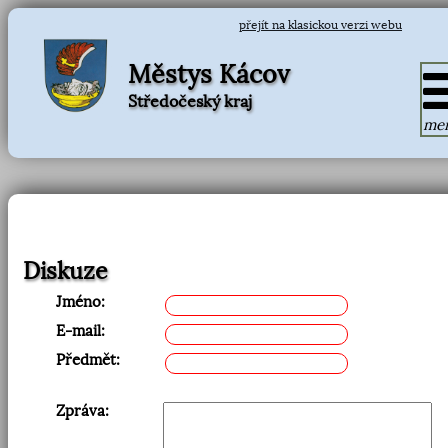
přejít na klasickou verzi webu
Městys Kácov
Středočeský kraj
me
Diskuze
Jméno:
E-mail:
Předmět:
Zpráva: