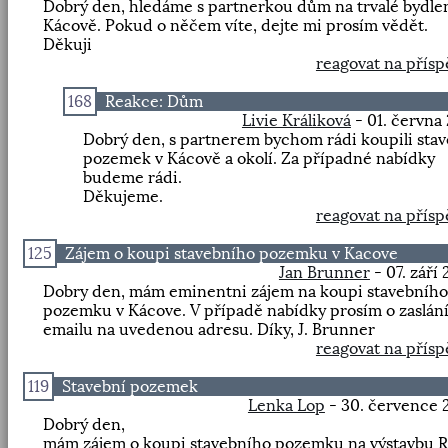
Dobrý den, hledáme s partnerkou dům na trvalé bydlen
Kácově. Pokud o něčem víte, dejte mi prosím vědět.
Děkuji
reagovat na přís
168
Reakce: Dům
Livie Králiková
- 01. června
Dobrý den, s partnerem bychom rádi koupili stav
pozemek v Kácově a okolí. Za případné nabídky
budeme rádi.
Děkujeme.
reagovat na přís
125
Zájem o koupi stavebního pozemku v Kacove
Jan Brunner
- 07. září
Dobry den, mám eminentni zájem na koupi stavebního
pozemku v Kácove. V případě nabídky prosím o zaslán
emailu na uvedenou adresu. Díky, J. Brunner
reagovat na přís
119
Stavební pozemek
Lenka Lop
- 30. července 
Dobrý den,
mám zájem o koupi stavebního pozemku na výstavbu R