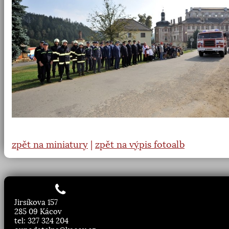
zpět na miniatury
|
zpět na výpis fotoalb
Jirsíkova 157
285 09 Kácov
tel: 327 324 204