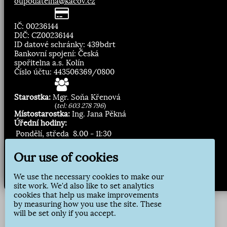
oupodatelna@kacov.cz
IČ: 00236144
DIČ: CZ00236144
ID datové schránky: 439bdrt
Bankovní spojení: Česká
spořitelna a.s. Kolín
Číslo účtu: 443506369/0800
Starostka:
Mgr. Soňa Křenová
(
tel: 603 278 796
)
Místostarostka:
Ing. Jana Pěkná
Úřední hodiny:
Pondělí, středa
8.00 - 11:30
13:00 - 16:30
Our use of cookies
Zasílání novinek:
We use the necessary cookies to make our
Přihlásit odběr
site work. We'd also like to set analytics
cookies that help us make improvements
by measuring how you use the site. These
will be set only if you accept.