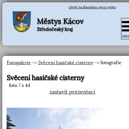
přejít na klasickou verzi webu
Městys Kácov
Středočeský kraj
me
Fotogalerie
->
Svěcení hasičské cisterny
-> fotografie
Svěcení hasičské cisterny
foto
7
z 44
zastavit prezentaci