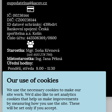
oupodatelna@kacov.cz
IČ: 00236144
DIČ: CZ00236144
ID datové schránky: 439bdrt
Bankovní spojení: Česká
spořitelna a.s. Kolín
Číslo účtu: 443506369/0800
Starostka:
Mgr. Soňa Křenová
(
tel: 603 278 796
)
Místostarostka:
Ing. Jana Pěkná
Úřední hodiny:
Pondělí, středa
8.00 - 11:30
13:00 - 16:30
Our use of cookies
Zasílání novinek:
We use the necessary cookies to make our
Přihlásit odběr
site work. We'd also like to set analytics
cookies that help us make improvements
by measuring how you use the site. These
will be set only if you accept.