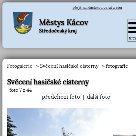
přejít na klasickou verzi webu
Městys Kácov
Středočeský kraj
me
Fotogalerie
->
Svěcení hasičské cisterny
-> fotografie
Svěcení hasičské cisterny
foto
7
z 44
předchozí foto
další foto
|