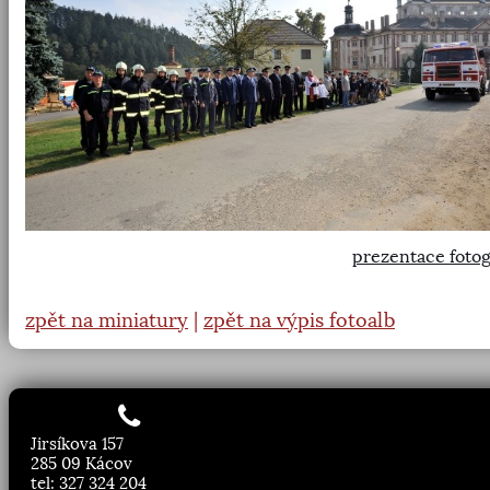
prezentace fotog
zpět na miniatury
|
zpět na výpis fotoalb
Jirsíkova 157
285 09 Kácov
tel: 327 324 204