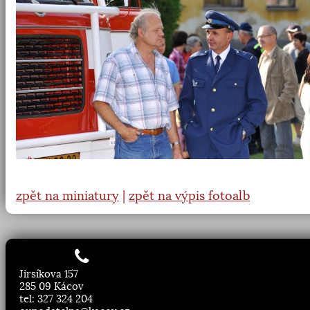
zpět na miniatury
|
zpět na výpis fotoalb
Jirsíkova 157
285 09 Kácov
tel: 327 324 204