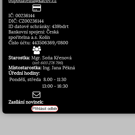
oupodatelna@kacov.cz
IČ: 00236144
DIČ: CZ00236144
ID datové schránky: 439bdrt
Bankovní spojení: Česká
spořitelna a.s. Kolín
Číslo účtu: 443506369/0800
Starostka:
Mgr. Soňa Křenová
(
tel: 603 278 796
)
Místostarostka:
Ing. Jana Pěkná
Úřední hodiny:
Pondělí, středa
8.00 - 11:30
13:00 - 16:30
Zasílání novinek:
Přihlásit odběr