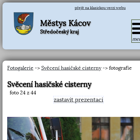
přejít na klasickou verzi webu
Městys Kácov
Středočeský kraj
me
Fotogalerie
->
Svěcení hasičské cisterny
-> fotografie
Svěcení hasičské cisterny
foto
24
z 44
zastavit prezentaci