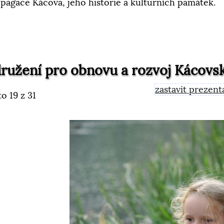
pagace Kácova, jeho historie a kulturních památek.
ružení pro obnovu a rozvoj Kácovs
zastavit prezent
to
19
z 31