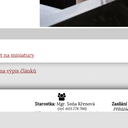
t na miniatury
na výpis článků
Starostka:
Mgr. Soňa Křenová
Zasílání
(
tel: 603 278 796
)
Přihláš
Místostarostka:
Ing. Jana Pěkná
 439bdrt
Úřední hodiny:
ská spořitelna
Pondělí, středa
8.00 - 11:30