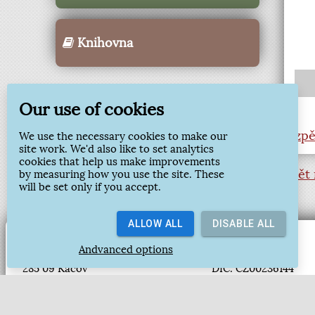
Knihovna
Our use of cookies
zpě
We use the necessary cookies to make our
site work. We'd also like to set analytics
cookies that help us make improvements
zpět 
by measuring how you use the site. These
will be set only if you accept.
ALLOW ALL
DISABLE ALL
Andvanced options
Jirsíkova 157
IČ: 00236144
285 09 Kácov
DIČ: CZ00236144
tel: 327 324 204
ID datové schránky:
oupodatelna@kacov.cz
Bankovní spojení: Če
a.s. Kolín