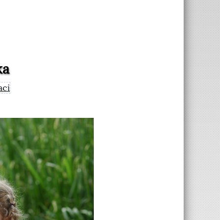
ka
aci