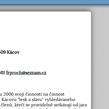
8509 Kácov
501
frproch@seznam.cz
 2006 svojí činností na činnost
t Kácovu "lesk a slávu" vyhledávaného
lenů, kteří se pravidelně setkávají od jara