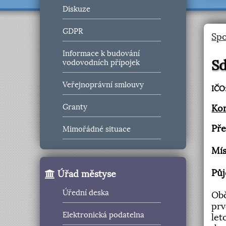
Diskuze
GDPR
Spo
Informace k budování
Sd
vodovodních přípojek
Veřejnoprávní smlouvy
IČO
Granty
Kon
Pře
Mimořádné situace
Mís
Půj
Úřad městyse
Úřední deska
Obč
prv
Elektronická podatelna
let