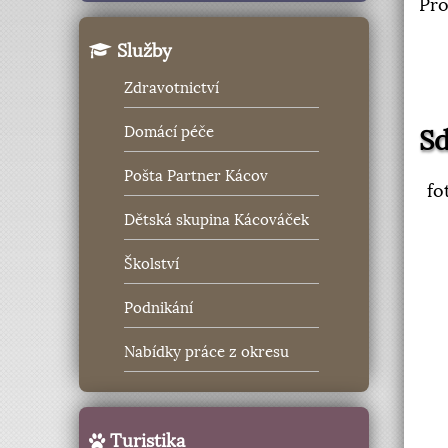
Pro
Služby
Zdravotnictví
Domácí péče
Sd
Pošta Partner Kácov
fo
Dětská skupina Kácováček
Školství
Podnikání
Nabídky práce z okresu
Turistika