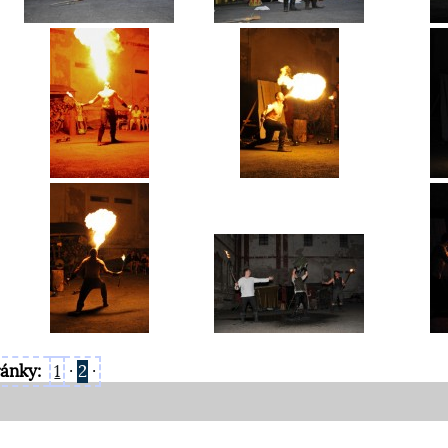
ránky:
1
·
2
·