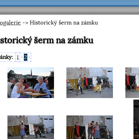
ogalerie
-> Historický šerm na zámku
storický šerm na zámku
ránky:
1
·
2
·