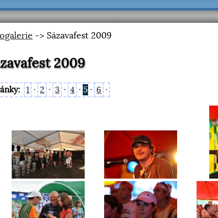
ogalerie
-> Sázavafest 2009
zavafest 2009
ránky:
1
·
2
·
3
·
4
·
5
·
6
·