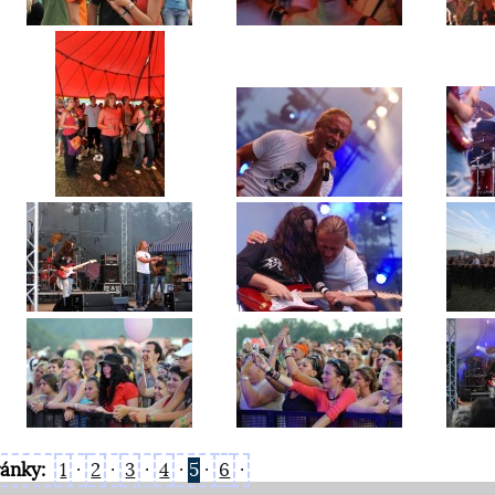
ránky:
1
·
2
·
3
·
4
·
5
·
6
·