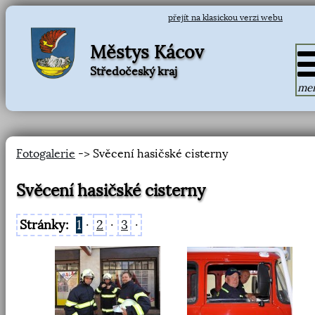
přejít na klasickou verzi webu
Městys Kácov
Středočeský kraj
me
Fotogalerie
-> Svěcení hasičské cisterny
Svěcení hasičské cisterny
Stránky:
1
·
2
·
3
·