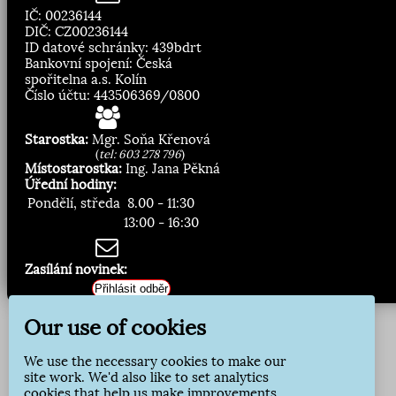
IČ: 00236144
DIČ: CZ00236144
ID datové schránky: 439bdrt
Bankovní spojení: Česká
spořitelna a.s. Kolín
Číslo účtu: 443506369/0800
Starostka:
Mgr. Soňa Křenová
(
tel: 603 278 796
)
Místostarostka:
Ing. Jana Pěkná
Úřední hodiny:
Pondělí, středa
8.00 - 11:30
13:00 - 16:30
Zasílání novinek:
Přihlásit odběr
Our use of cookies
We use the necessary cookies to make our
site work. We'd also like to set analytics
cookies that help us make improvements