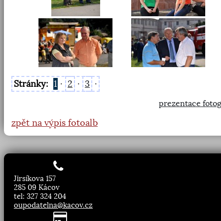
Stránky:
1
·
2
·
3
·
prezentace fotog
zpět na výpis fotoalb
Jirsíkova 157
285 09 Kácov
tel: 327 324 204
oupodatelna@kacov.cz