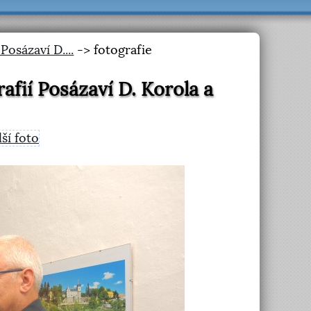
Posázaví D....
-> fotografie
rafií Posázaví D. Korola a
lší foto
>