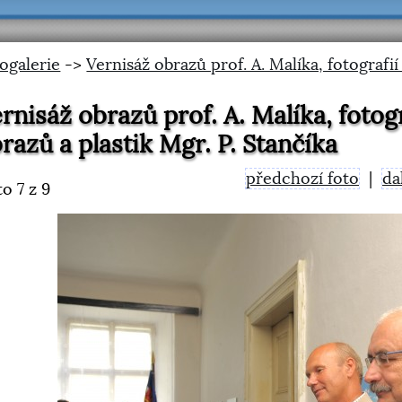
ogalerie
->
Vernisáž obrazů prof. A. Malíka, fotografií 
rnisáž obrazů prof. A. Malíka, fotog
razů a plastik Mgr. P. Stančíka
předchozí foto
|
da
to
7
z 9
<