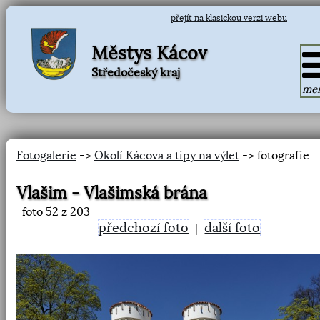
přejít na klasickou verzi webu
Městys Kácov
Středočeský kraj
me
Fotogalerie
->
Okolí Kácova a tipy na výlet
-> fotografie
Vlašim - Vlašimská brána
foto
52
z 203
předchozí foto
další foto
|