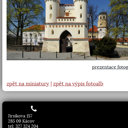
prezentace fotog
zpět na miniatury
|
zpět na výpis fotoalb
Jirsíkova 157
285 09 Kácov
tel: 327 324 204