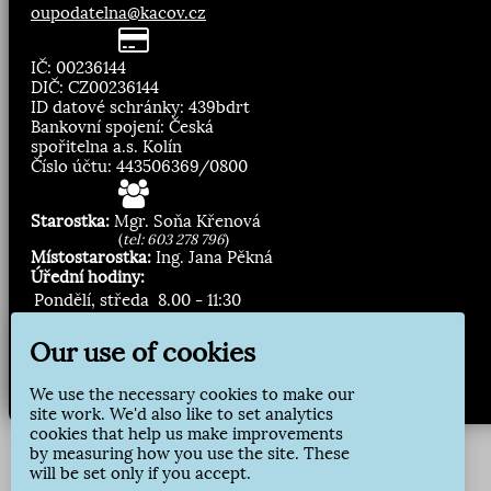
oupodatelna@kacov.cz
IČ: 00236144
DIČ: CZ00236144
ID datové schránky: 439bdrt
Bankovní spojení: Česká
spořitelna a.s. Kolín
Číslo účtu: 443506369/0800
Starostka:
Mgr. Soňa Křenová
(
tel: 603 278 796
)
Místostarostka:
Ing. Jana Pěkná
Úřední hodiny:
Pondělí, středa
8.00 - 11:30
13:00 - 16:30
Our use of cookies
Zasílání novinek:
We use the necessary cookies to make our
Přihlásit odběr
site work. We'd also like to set analytics
cookies that help us make improvements
by measuring how you use the site. These
will be set only if you accept.