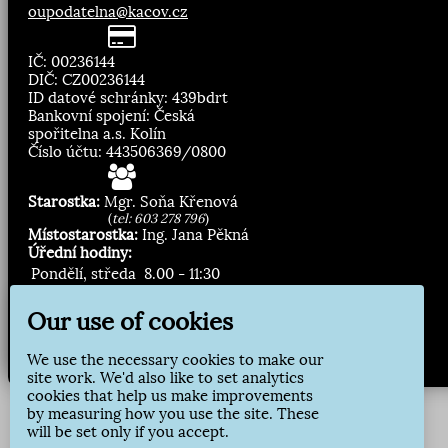
oupodatelna@kacov.cz
IČ: 00236144
DIČ: CZ00236144
ID datové schránky: 439bdrt
Bankovní spojení: Česká
spořitelna a.s. Kolín
Číslo účtu: 443506369/0800
Starostka:
Mgr. Soňa Křenová
(
tel: 603 278 796
)
Místostarostka:
Ing. Jana Pěkná
Úřední hodiny:
Pondělí, středa
8.00 - 11:30
13:00 - 16:30
Our use of cookies
Zasílání novinek:
We use the necessary cookies to make our
Přihlásit odběr
site work. We'd also like to set analytics
cookies that help us make improvements
by measuring how you use the site. These
will be set only if you accept.