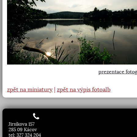
prezentace fotog
zpět na miniatury
|
zpět na výpis fotoalb
Jirsíkova 157
285 09 Kácov
tel: 327 324 204