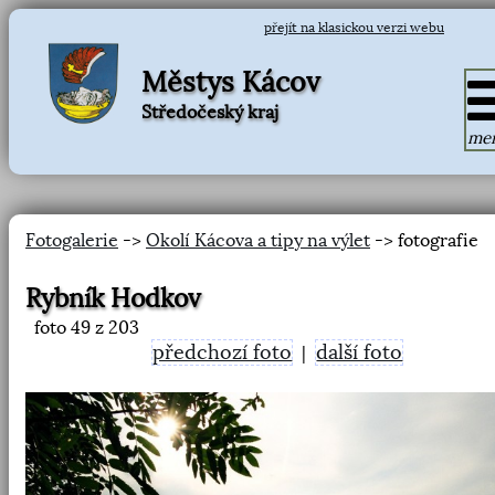
přejít na klasickou verzi webu
Městys Kácov
Středočeský kraj
me
Fotogalerie
->
Okolí Kácova a tipy na výlet
-> fotografie
Rybník Hodkov
foto
49
z 203
předchozí foto
další foto
|