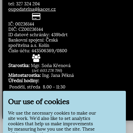
tel: 327 324 204
oupodatelna@kacov.cz
IČ: 00236144
DIČ: CZ00236144
ID datové schránky: 439bdrt
Bankovní spojení: Česká
spořitelna a.s. Kolín
Číslo účtu: 443506369/0800
Starostka:
Mgr. Soňa Křenová
(
tel: 603 278 796
)
Místostarostka:
Ing. Jana Pěkná
Úřední hodiny:
Pondělí, středa
8.00 - 11:30
13:00 - 16:30
Our use of cookies
Zasílání novinek:
We use the necessary cookies to make our
Přihlásit odběr
site work. We'd also like to set analytics
cookies that help us make improvements
by measuring how you use the site. These