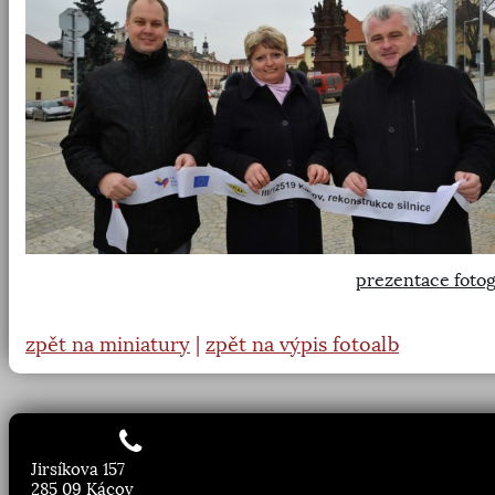
prezentace fotog
zpět na miniatury
|
zpět na výpis fotoalb
Jirsíkova 157
285 09 Kácov